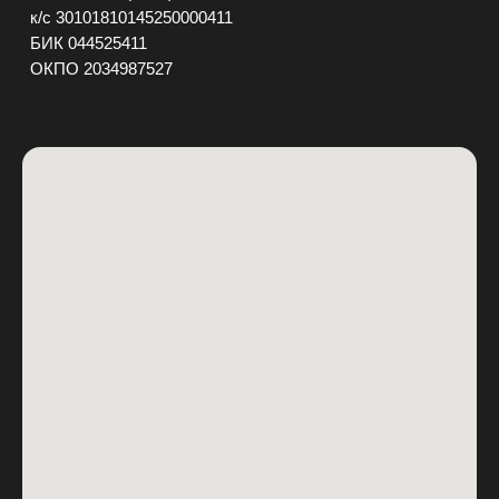
+7 (861) 290-88-99
Главная
Доставка
Контакты
Краснодар ул. Красная, 118
События
Вс - Чт с 13:00 до 01:00
Пт - Сб с 13:00 до 03:00
Фотоотчеты
ЗАБРОНИРОВАТЬ СТОЛ